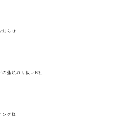
お知らせ
ギの蒲焼取り扱いB社
ィング様